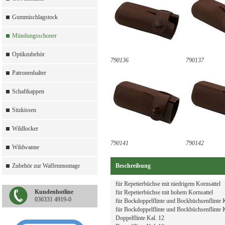
Gummischlagstock
Mündungsschoner
Optikzubehör
790136
790137
Patronenhalter
Schaftkappen
Sitzkissen
Wildlocker
790141
790142
Wildwanne
Zubehör zur Waffenmontage
Beschreibung
für Repetierbüchse mit niedrigem Kornsattel
Kundenhotline
für Repetierbüchse mit hohem Kornsattel
036331 4919-0
für Bockdoppelflinte und Bockbüchsenflinte 
für Bockdoppelflinte und Bockbüchsenflinte 
Doppelflinte Kal. 12