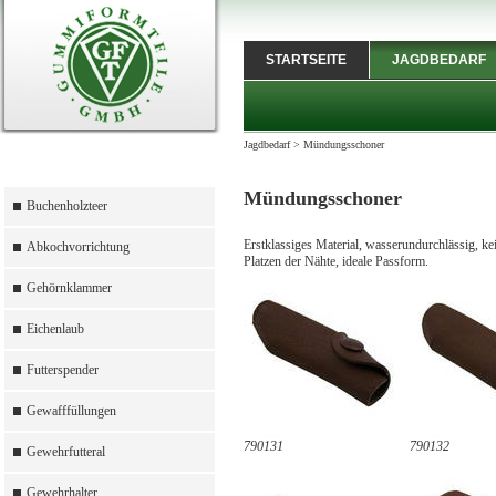
STARTSEITE
JAGDBEDARF
Jagdbedarf
>
Mündungsschoner
Mündungsschoner
Buchenholzteer
Erstklassiges Material, wasserundurchlässig, ke
Abkochvorrichtung
Platzen der Nähte, ideale Passform.
Gehörnklammer
Eichenlaub
Futterspender
Gewafffüllungen
790131
790132
Gewehrfutteral
Gewehrhalter