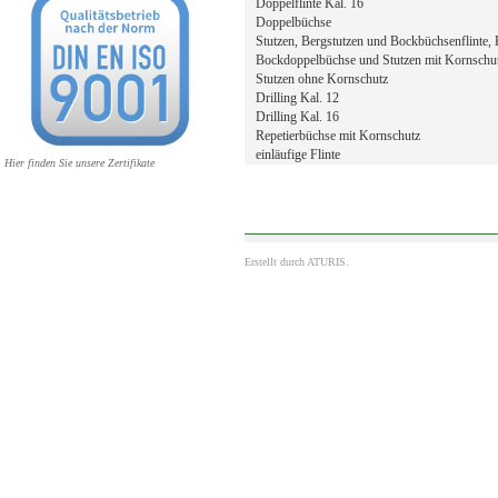
Doppelflinte Kal. 16
Doppelbüchse
Stutzen, Bergstutzen und Bockbüchsenflinte, 
Bockdoppelbüchse und Stutzen mit Kornschu
Stutzen ohne Kornschutz
Drilling Kal. 12
Drilling Kal. 16
Repetierbüchse mit Kornschutz
einläufige Flinte
Hier finden Sie unsere Zertifikate
Erstellt durch
ATURIS.