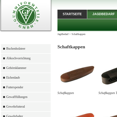
STARTSEITE
JAGDBEDARF
Jagdbedarf
>
Schaftkappen
Schaftkappen
Buchenholzteer
Abkochvorrichtung
Gehörnklammer
Eichenlaub
Futterspender
Schaftkappen
Schaftkappen 
Gewafffüllungen
Gewehrfutteral
Gewehrhalter