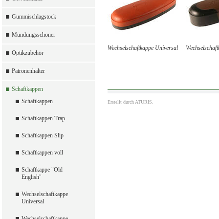
Gummischlagstock
Mündungsschoner
Wechselschaftkappe Universal
Wechselschaft
Optikzubehör
Patronenhalter
Schaftkappen
Schaftkappen
Erstellt durch
ATURIS.
Schaftkappen Trap
Schaftkappen Slip
Schaftkappen voll
Schaftkappe "Old
English"
Wechselschaftkappe
Universal
Wechselschaftkappe