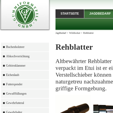
STARTSEITE
JAGDBEDARF
Jagdbedarf
>
Wildlocker
>
Rehblatter
Rehblatter
Buchenholzteer
Abkochvorrichtung
Altbewährter Rehblatter 
Gehörnklammer
verpackt im Etui ist er 
Verstellschieber können
Eichenlaub
naturgetreu nachzuahme
Futterspender
griffige Formgebung.
Gewafffüllungen
Gewehrfutteral
Gewehrhalter