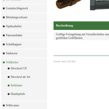
Gummischlagstock
Mündungsschoner
Beschreibung
Optikzubehör
Griffige Formgebung mit Verstellschieber zum 
Patronenhalter
geriffelten Griffflächen.
Schaftkappen
Sitzkissen
Erstellt durch
ATURIS.
Wildlocker
Hirschruf CD
Hirschruf als Set
Rehblatter
Hundepfeife
Wildwanne