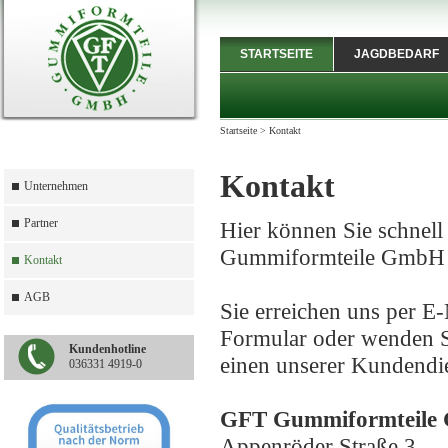
STARTSEITE
JAGDBEDARF
Startseite
>
Kontakt
Kontakt
Unternehmen
Partner
Hier können Sie schnell
Gummiformteile GmbH 
Kontakt
AGB
Sie erreichen uns per E
Formular oder wenden Si
Kundenhotline
einen unserer Kundendie
036331 4919-0
GFT Gummiformteile
Appenröder Straße 3