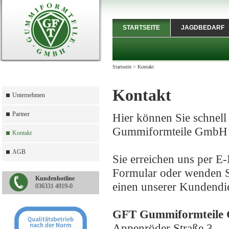
STARTSEITE
JAGDBEDARF
Startseite
>
Kontakt
Kontakt
Unternehmen
Partner
Hier können Sie schnell
Gummiformteile GmbH 
Kontakt
AGB
Sie erreichen uns per E
Formular oder wenden Si
Kundenhotline
einen unserer Kundendie
036331 4919-0
GFT Gummiformteile
Appenröder Straße 3