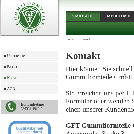
STARTSEITE
JAGDBEDARF
Startseite
>
Kontakt
Kontakt
Unternehmen
Partner
Hier können Sie schnell
Gummiformteile GmbH 
Kontakt
AGB
Sie erreichen uns per E
Formular oder wenden Si
Kundenhotline
einen unserer Kundendie
036331 4919-0
GFT Gummiformteile
Appenröder Straße 3