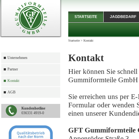
STARTSEITE
JAGDBEDARF
Startseite
>
Kontakt
Kontakt
Unternehmen
Partner
Hier können Sie schnell
Gummiformteile GmbH 
Kontakt
AGB
Sie erreichen uns per E
Formular oder wenden Si
Kundenhotline
einen unserer Kundendie
036331 4919-0
GFT Gummiformteile
Appenröder Straße 3