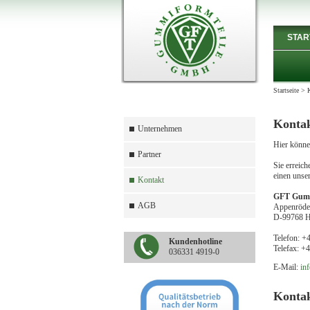
STAR
Startseite
>
Konta
Unternehmen
Hier könne
Partner
Sie erreich
einen unser
Kontakt
GFT Gumm
AGB
Appenröder
D-99768 H
Telefon: +
Kundenhotline
Telefax: +
036331 4919-0
E-Mail:
inf
Konta