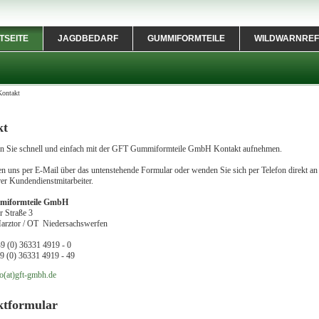
TSEITE
JAGDBEDARF
GUMMIFORMTEILE
WILDWARNREF
Kontakt
kt
n Sie schnell und einfach mit der GFT Gummiformteile GmbH Kontakt aufnehmen.
en uns per E-Mail über das untenstehende Formular oder wenden Sie sich per Telefon direkt an
er Kundendienstmitarbeiter.
iformteile GmbH
 Straße 3
arztor / OT Niedersachswerfen
49 (0) 36331 4919 - 0
49 (0) 36331 4919 - 49
o(at)gft-gmbh.de
ktformular