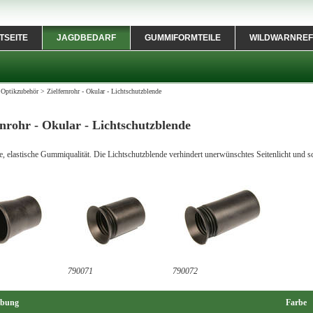
TSEITE
JAGDBEDARF
GUMMIFORMTEILE
WILDWARNREF
>
Optikzubehör
>
Zielfernrohr - Okular - Lichtschutzblende
rnrohr - Okular - Lichtschutzblende
ge, elastische Gummiqualität. Die Lichtschutzblende verhindert unerwünschtes Seitenlicht und
790071
790072
ibung
Farbe