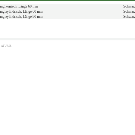
ung konisch, Länge 60 mm
Schwar
ng zylindrisch, Länge 60 mm
Schwar
ng zylindrisch, Länge 90 mm
Schwar
h
ATURIS.