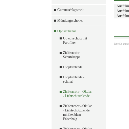
Ausführ
Gummischlagstock
Ausführu
Ausführu
Mündungsschoner
Optikzubehör
Objetivschutz mit
Farbfilter
Erstellt durc
Zielfernrohr-
Schutzkappe
Diopterblende
Diopterblende -
schmal
Zielfernrohr - Okular
- Lichtschutzblende
Zielfernrohr - Okular
- Lichtschutzblende
mit flexiblem
Faltenbalg