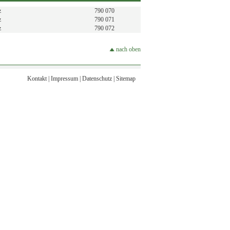
z
790 070
z
790 071
z
790 072
nach oben
Kontakt
|
Impressum
|
Datenschutz
|
Sitemap