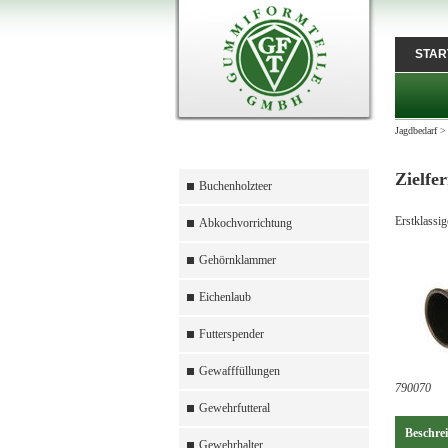
STAR
Jagdbedarf
Zielfe
Buchenholzteer
Erstklassi
Abkochvorrichtung
Gehörnklammer
Eichenlaub
Futterspender
Gewafffüllungen
790070
Gewehrfutteral
Beschre
Gewehrhalter