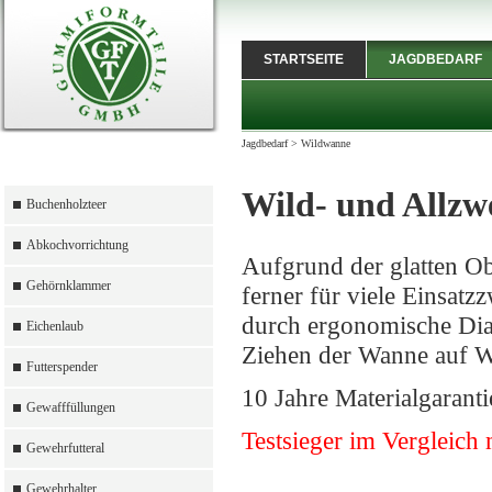
STARTSEITE
JAGDBEDARF
Jagdbedarf
>
Wildwanne
Wild- und Allz
Buchenholzteer
Abkochvorrichtung
Aufgrund der glatten Obe
Gehörnklammer
ferner für viele Einsat
durch ergonomische Diag
Eichenlaub
Ziehen der Wanne auf W
Futterspender
10 Jahre Materialgaranti
Gewafffüllungen
Testsieger im Vergleich
Gewehrfutteral
Gewehrhalter