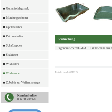
Gummischlagstock
Mündungsschoner
Optikzubehör
Patronenhalter
Beschreibung
Schaftkappen
Ergonomische WEGU-GFT Wildwanne aus Ku
Sitzkissen
Wildlocker
Erstellt durch
ATURIS.
Wildwanne
Zubehör zur Waffenmontage
Kundenhotline
036331 4919-0