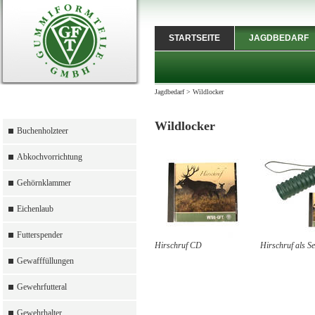
STARTSEITE
JAGDBEDARF
Jagdbedarf
>
Wildlocker
Wildlocker
Buchenholzteer
Abkochvorrichtung
Gehörnklammer
Eichenlaub
Futterspender
Hirschruf CD
Hirschruf als Se
Gewafffüllungen
Gewehrfutteral
Gewehrhalter