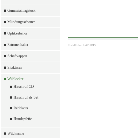
Gummischlagstock
Mündungsschoner
Optikzubehör
Patronenhalter
Erstellt durch
ATURIS.
Schaftkappen
Sitzkissen
Wildlocker
Hirschruf CD
Hirschruf als Set
Rehblatter
Hundepfeife
Wildwanne