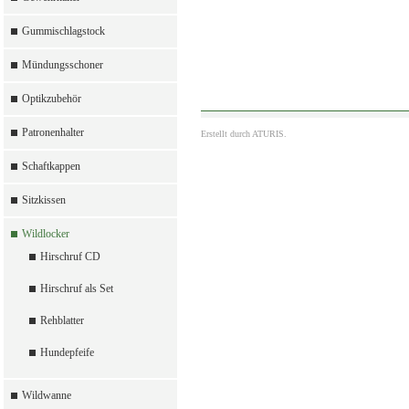
Gummischlagstock
Mündungsschoner
Optikzubehör
Patronenhalter
Erstellt durch
ATURIS.
Schaftkappen
Sitzkissen
Wildlocker
Hirschruf CD
Hirschruf als Set
Rehblatter
Hundepfeife
Wildwanne