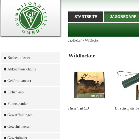
STARTSEITE
JAGDBEDARF
Jagdbedarf
>
Wildlocker
Wildlocker
Buchenholzteer
Abkochvorrichtung
Gehörnklammer
Eichenlaub
Futterspender
Hirschruf CD
Hirschruf als Se
Gewafffüllungen
Gewehrfutteral
Gewehrhalter