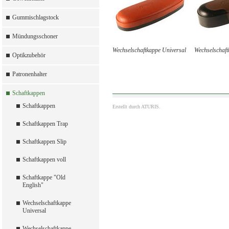
Gummischlagstock
Mündungsschoner
Wechselschaftkappe Universal
Wechselschaft
Optikzubehör
Patronenhalter
Schaftkappen
Schaftkappen
Erstellt durch
ATURIS.
Schaftkappen Trap
Schaftkappen Slip
Schaftkappen voll
Schaftkappe "Old
English"
Wechselschaftkappe
Universal
Wechselschaftkappe