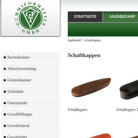
STARTSEITE
JAGDBEDARF
Jagdbedarf
>
Schaftkappen
Schaftkappen
Buchenholzteer
Abkochvorrichtung
Gehörnklammer
Eichenlaub
Futterspender
Schaftkappen
Schaftkappen 
Gewafffüllungen
Gewehrfutteral
Gewehrhalter