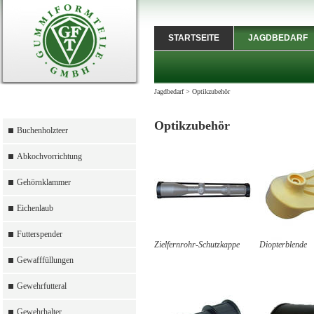
STARTSEITE
JAGDBEDARF
Jagdbedarf
>
Optikzubehör
Optikzubehör
Buchenholzteer
Abkochvorrichtung
Gehörnklammer
Eichenlaub
Futterspender
Zielfernrohr-Schutzkappe
Diopterblende
Gewafffüllungen
Gewehrfutteral
Gewehrhalter