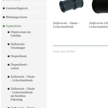
Gummischlagstock
Mündungsschoner
Zielfernrohr - Okular -
Zielfernrohr-Obj
Optikzubehör
Lichtschutzblende
Lichtschutzblen
Objetivschutz mit
Farbfilter
Zielfernrohr-
Schutzkappe
Erstellt durch
ATURIS.
Diopterblende
Diopterblende -
schmal
Zielfernrohr - Okular
- Lichtschutzblende
Zielfernrohr - Okular
- Lichtschutzblende
mit flexiblem
Faltenbalg