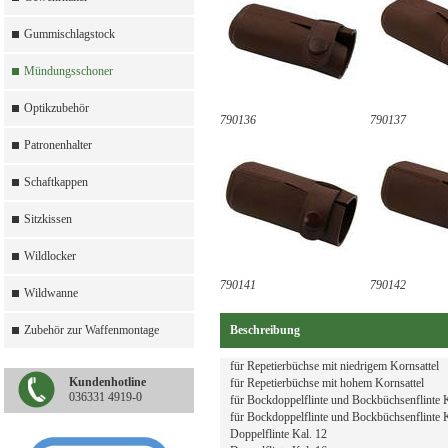
Gummischlagstock
Mündungsschoner
Optikzubehör
790136
790137
Patronenhalter
Schaftkappen
Sitzkissen
Wildlocker
790141
790142
Wildwanne
Zubehör zur Waffenmontage
Beschreibung
für Repetierbüchse mit niedrigem Kornsattel
Kundenhotline
für Repetierbüchse mit hohem Kornsattel
036331 4919-0
für Bockdoppelflinte und Bockbüchsenflinte 
für Bockdoppelflinte und Bockbüchsenflinte 
Doppelflinte Kal. 12