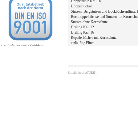
Doppelflinte Kal. 16
Doppelbüchse
Stutzen, Bergstutzen und Bockbüchsenflinte, 
Bockdoppelbüchse und Stutzen mit Kornschu
Stutzen ohne Kornschutz
Drilling Kal. 12
Drilling Kal. 16
Repetierbüchse mit Kornschutz
einläufige Flinte
Hier finden Sie unsere Zertifikate
Erstellt durch
ATURIS.