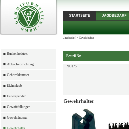
STARTSEITE
JAGDBEDARF
Jagdbedarf
>
Gewehrhalter
Buchenholzteer
Bestell Nr.
Abkochvorrichtung
790175
Gehörnklammer
Eichenlaub
Futterspender
Gewehrhalter
Gewafffüllungen
Gewehrfutteral
Gewehrhalter