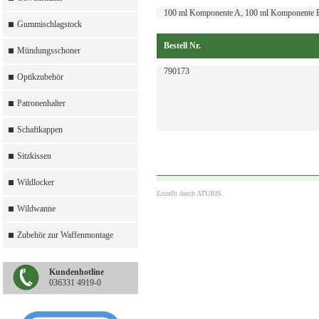
100 ml Komponente A, 100 ml Komponente B
Gummischlagstock
Bestell Nr.
Mündungsschoner
790173
Optikzubehör
Patronenhalter
Schaftkappen
Sitzkissen
Wildlocker
Erstellt durch
ATURIS.
Wildwanne
Zubehör zur Waffenmontage
Kundenhotline
036331 4919-0