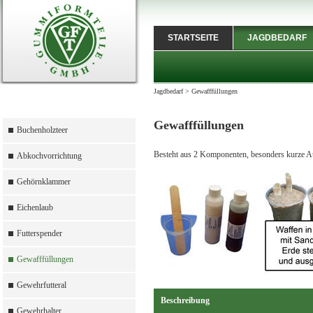
STARTSEITE
JAGDBEDARF
Jagdbedarf
>
Gewafffüllungen
Gewafffüllungen
Buchenholzteer
Besteht aus 2 Komponenten, besonders kurze Aus
Abkochvorrichtung
Gehörnklammer
Eichenlaub
Futterspender
Gewafffüllungen
Gewehrfutteral
Beschreibung
Gewehrhalter