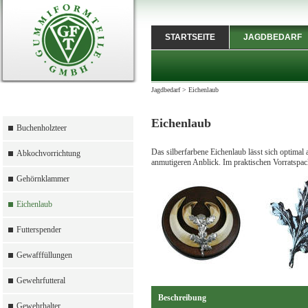
STARTSEITE
JAGDBEDARF
Jagdbedarf
>
Eichenlaub
Eichenlaub
Buchenholzteer
Das silberfarbene Eichenlaub lässt sich optimal
Abkochvorrichtung
anmutigeren Anblick. Im praktischen Vorratspac
Gehörnklammer
Eichenlaub
Futterspender
Gewafffüllungen
Gewehrfutteral
Beschreibung
Gewehrhalter