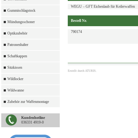
WEGU – GFT Eichenlaub für Keilerwaffen
Gummischlagstock
Bestell Nr.
Mündungsschoner
790174
Optikzubehör
Patronenhalter
Schaftkappen
Sitzkissen
Erstellt durch
ATURIS.
Wildlocker
Wildwanne
Zubehör zur Waffenmontage
Kundenhotline
036331 4919-0