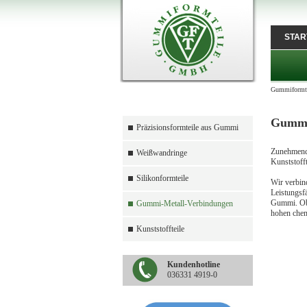
STAR
Gummiformte
Gummi
Präzisionsformteile aus Gummi
Zunehmend 
Weißwandringe
Kunststofft
Silikonformteile
Wir verbin
Leistungsf
Gummi. Ob 
Gummi-Metall-Verbindungen
hohen chem
Kunststoffteile
Kundenhotline
036331 4919-0