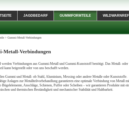
TSEITE
JAGDBEDARF
GUMMIFORMTEILE
WILDWARNREF
ile
>
Gummi-Metall-Verbindungen
-Metall-Verbindungen
werden Verbindungen aus Gummi-Metall und Gummi-Kunststoff benötigt. Das Metall- oder
eil kann beigestellt oder von uns beschafft werden.
den Gummi und Metall- ob Stahl, Aluminium, Messing oder andere Metalle oder Kunststoffe.
ähige Anlagen zur Metallteilvorbehandlung garantieren eine optimale Verbindung von Metall mi
Bügelelemente, Anschläge, Schienen, Puffer oder Scheiben – wir garantieren Produkte mit ei
ischen und thermischen Beständigkeit und mechanischer Stabilität und Haltbarkeit.