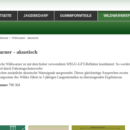
TSEITE
JAGDBEDARF
GUMMIFORMTEILE
WILDWARNREF
ektoren
>
Wildwarner - akustisch
rner - akustisch
sche Wildwarner ist mit dem bisher verwendeten WEGU-GFT-Reflektor kombiniert. So werden
el durch Fahrzeugscheinwerfer
chen zusätzliche akustische Warnsignale ausgesendet. Dieses gleichzeitige Ansprechen zweier
gssinne des Wildes führte in 5 jährigen Langzeitstudien zu überzeugenden Ergebnissen.
ummer
790 304