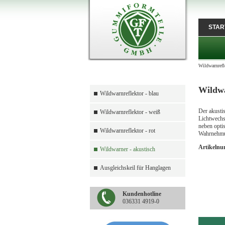
STAR
Wildwarnrefl
Wildwa
Wildwarnreflektor - blau
Der akusti
Wildwarnreflektor - weiß
Lichtwechs
neben optis
Wildwarnreflektor - rot
Wahrnehmun
Artikeln
Wildwarner - akustisch
Ausgleichskeil für Hanglagen
Kundenhotline
036331 4919-0