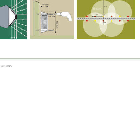
h
ATURIS.