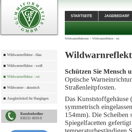
STARTSEITE
JAGDBEDARF
Wildwarnreflektoren
>
Wildwarnreflektor - rot
Wildwarnreflekto
Wildwarnreflektor - blau
Wildwarnreflektor - weiß
Schützen Sie Mensch u
Wildwarnreflektor - rot
Optische Warneinrichtu
Straßenleitpfosten.
Wildwarner - akustisch
Das Kunststoffgehäuse 
Ausgleichskeil für Hanglagen
symmetrisch eingelassen
154mm). Die Scheiben si
Kundenhotline
036331 4919-0
Spiegelfacetten gefertig
temperaturbeständigen S