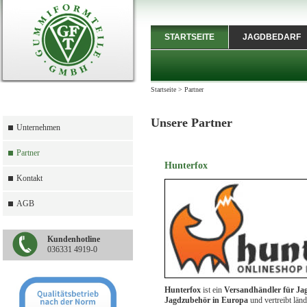
STARTSEITE
JAGDBEDARF
Startseite
>
Partner
Unsere Partner
Unternehmen
Partner
Hunterfox
Kontakt
AGB
Kundenhotline
036331 4919-0
Hunterfox
ist ein
Versandhändler für Ja
Jagdzubehör in Europa
und vertreibt län