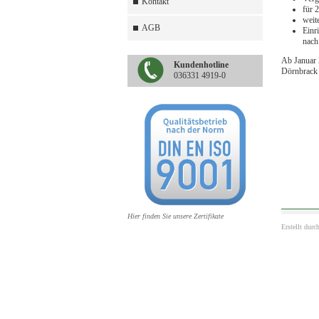
Kontakt
für 
weit
AGB
Einr
nach
Ab Januar 
Kundenhotline
Dörnbrack 
036331 4919-0
Hier finden Sie unsere Zertifikate
Erstellt durc