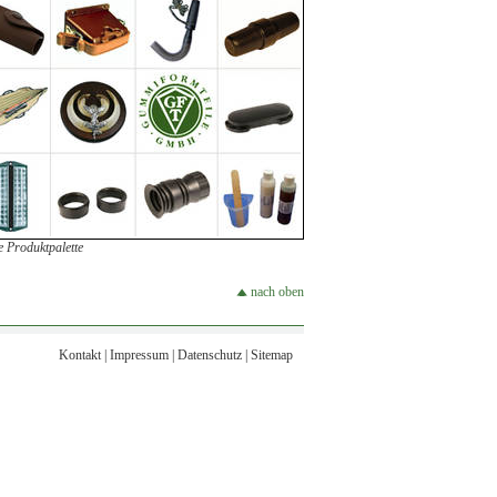
 Produktpalette
nach oben
Kontakt
|
Impressum
|
Datenschutz
|
Sitemap