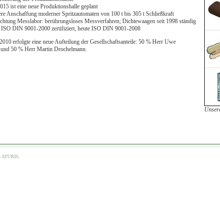
2015 ist eine neue Produktionshalle geplant
ere Anschaffung moderner Spritzautomaten von 100 t bis 305 t Schließkraft
ichtung Messlabor: berührungsloses Messverfahren; Dichtewaagen seit 1998 ständig
 ISO DIN 9001-2000 zertifiziert, heute ISO DIN 9001-2008
2010 erfolgte eine neue Aufteilung der Gesellschaftsanteile: 50 % Herr Uwe
und 50 % Herr Martin Drochelmann.
Unsere
h
ATURIS.