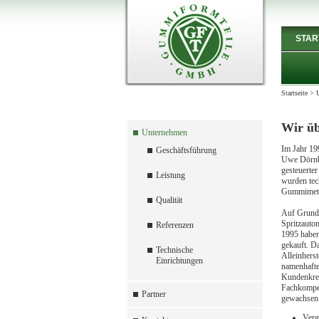
STAR
Startseite
>
Wir üb
Unternehmen
Im Jahr 19
Geschäftsführung
Uwe Dörnbr
gesteuerte
Leistung
wurden te
Gummimetal
Qualität
Auf Grund 
Spritzauto
Referenzen
1995 habe
gekauft. D
Technische
Alleinherst
Einrichtungen
namenhafte
Kundenkrei
Fachkompete
Partner
gewachsen.
Verg