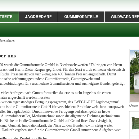
TSEITE
JAGDBEDARF
GUMMIFORMTEILE
WILDWARNREF
Unternehmen
er uns
90 wurde die Gummiformteile GmbH in Niedersachswerfen / Thüringen von Herrn
ack und Herrn Dieter Rzepus gegründet. Für den Start wurde ein neuer elektronisch
r Rucks Pressensatz von vier 2-etagigen 400 Tonnen Pressen angeschafft. Damit
chnische zeichnungsgebundene Gummiformteile, Gummigewebe und
lverbindungen für verschiedene Gummihersteller und auch eigene Kunden gefertigt.
vieler Anfragen nach Gummiformteilen dauerte es nicht lange bis die ersten
maten angeschafft werden mussten.
n wir ein eigenständiges Fertigungsprogramm, das "WEGU-GFT Jagdprogramm",
Unser
amit ist die Gummiformteile GmbH für verschiedene Produkte welt- bzw. europaweit
eller für Jagdzubehör. Durch innovative Fertigungsverfahren gehören heute
 Automobilhersteller, Medizintechnik sowie die allgemeine Dichtungstechnik zum
s. Bis heute ist die Gummiformteile GmbH auf Grund ihrer Zuverlässigkeit,
nz, Qualität, Innovationskraft, der Nähe zu den Kunden u.v.m. stetig weiter
 Dadurch ergaben sich für die Gummiformteile GmbH immer neue Aufgaben wie:
rößerung der Produktionsfläche