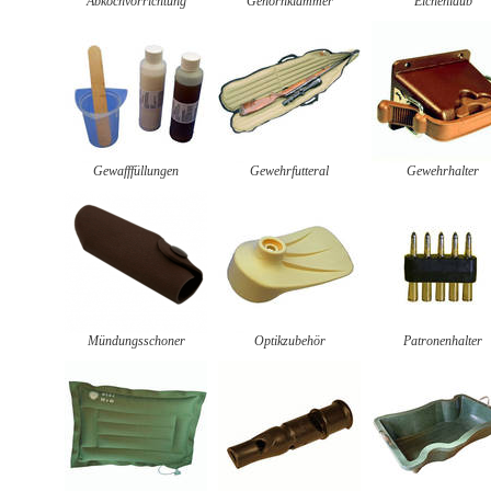
Abkochvorrichtung
Gehörnklammer
Eichenlaub
Gewafffüllungen
Gewehrfutteral
Gewehrhalter
Mündungsschoner
Optikzubehör
Patronenhalter