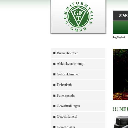
STAR
Jagdbedarf
Buchenholzteer
Abkochvorrichtung
Gehörnklammer
Eichenlaub
Futterspender
Gewafffüllungen
!!! NE
Gewehrfutteral
Gewehrhalter