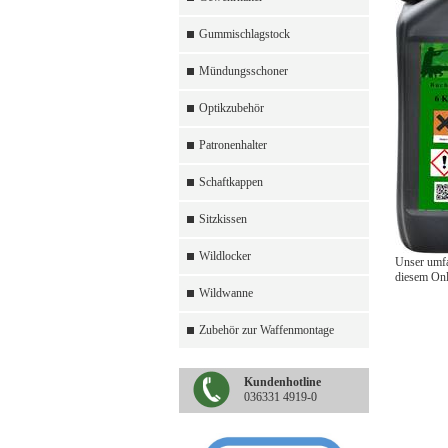
Gummischlagstock
Mündungsschoner
Optikzubehör
Patronenhalter
Schaftkappen
Sitzkissen
Wildlocker
Unser umfan
diesem Onl
Wildwanne
Zubehör zur Waffenmontage
Kundenhotline
036331 4919-0