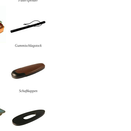
Futterspender
Gummischlagstock
Schaftkappen