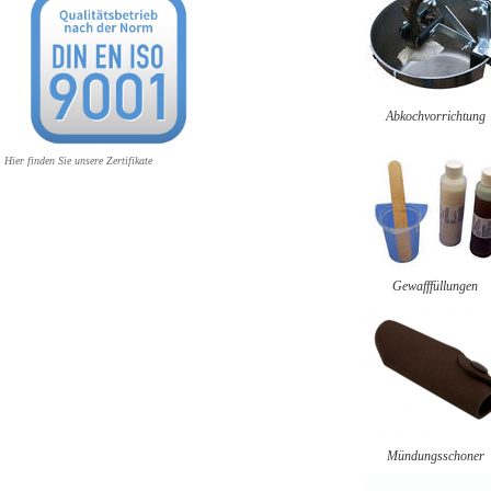
Abkochvorrichtung
Hier finden Sie unsere Zertifikate
Gewafffüllungen
Mündungsschoner