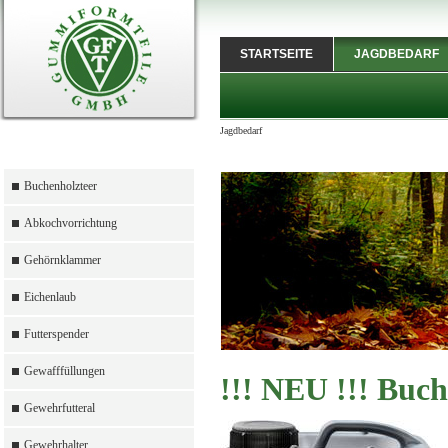
STARTSEITE
JAGDBEDARF
Jagdbedarf
Buchenholzteer
Abkochvorrichtung
Gehörnklammer
Eichenlaub
Futterspender
Gewafffüllungen
!!! NEU !!! Buch
Gewehrfutteral
Gewehrhalter