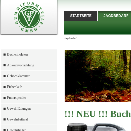
STARTSEITE
JAGDBEDARF
Jagdbedarf
Buchenholzteer
Abkochvorrichtung
Gehörnklammer
Eichenlaub
Futterspender
Gewafffüllungen
!!! NEU !!! Buch
Gewehrfutteral
Gewehrhalter