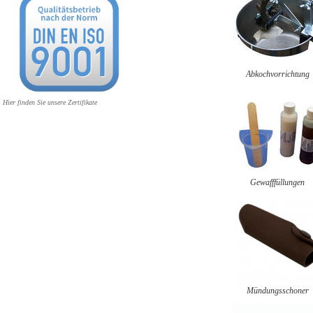
Abkochvorrichtung
Hier finden Sie unsere Zertifikate
Gewafffüllungen
Mündungsschoner