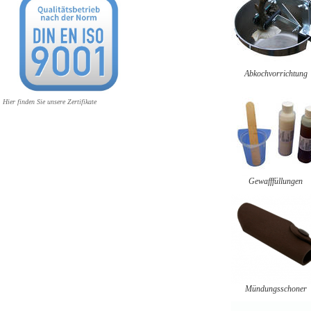
Abkochvorrichtung
Hier finden Sie unsere Zertifikate
Gewafffüllungen
Mündungsschoner