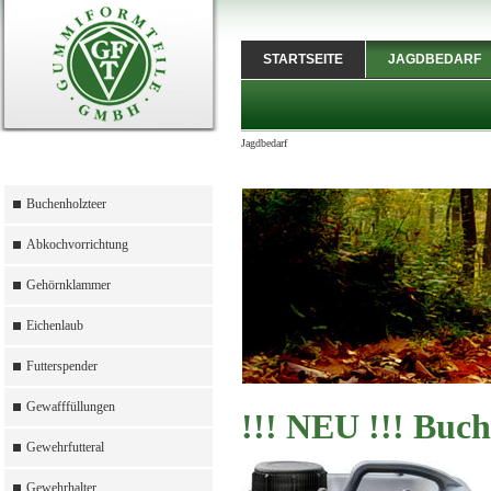
STARTSEITE
JAGDBEDARF
Jagdbedarf
Buchenholzteer
Abkochvorrichtung
Gehörnklammer
Eichenlaub
Futterspender
Gewafffüllungen
!!! NEU !!! Buch
Gewehrfutteral
Gewehrhalter