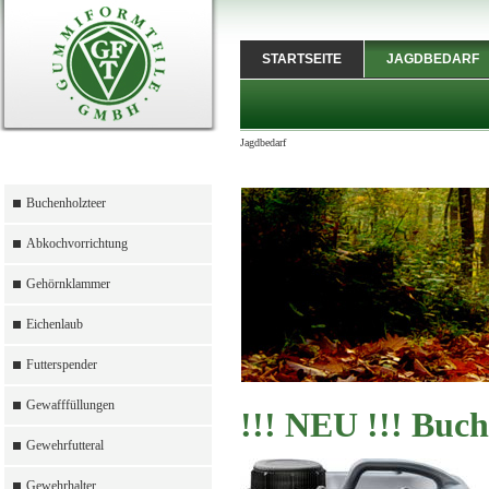
STARTSEITE
JAGDBEDARF
Jagdbedarf
Buchenholzteer
Abkochvorrichtung
Gehörnklammer
Eichenlaub
Futterspender
Gewafffüllungen
!!! NEU !!! Buch
Gewehrfutteral
Gewehrhalter