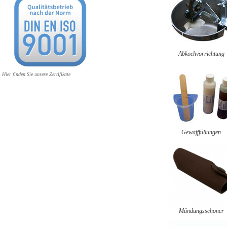
Abkochvorrichtung
Hier finden Sie unsere Zertifikate
Gewafffüllungen
Mündungsschoner