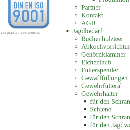
Partner
Kontakt
AGB
Jagdbedarf
Hier finden Sie unsere Zertifikate
Buchenholzteer
Abkochvorrichtu
Gehörnklammer
Eichenlaub
Futterspender
Gewafffüllungen
Gewehrfutteral
Gewehrhalter
für den Schra
Schiene
für den Schra
für den Jagdw