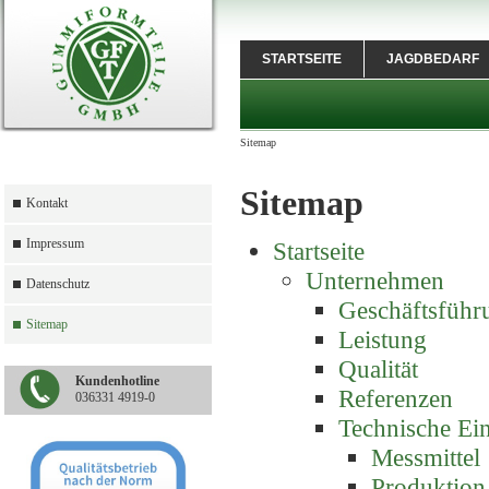
STARTSEITE
JAGDBEDARF
Sitemap
Sitemap
Kontakt
Impressum
Startseite
Unternehmen
Datenschutz
Geschäftsführ
Sitemap
Leistung
Qualität
Kundenhotline
Referenzen
036331 4919-0
Technische Ei
Messmittel
Produktion