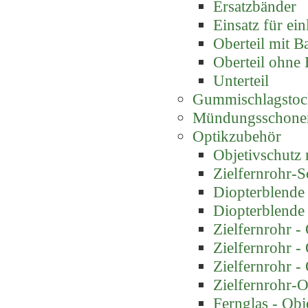
Ersatzbänder
Einsatz für ei
Oberteil mit B
Oberteil ohne
Unterteil
Gummischlagstoc
Mündungsschone
Optikzubehör
Objetivschutz m
Zielfernrohr-
Diopterblende
Diopterblende
Zielfernrohr -
Zielfernrohr -
Zielfernrohr -
Zielfernrohr-O
Fernglas - Obj