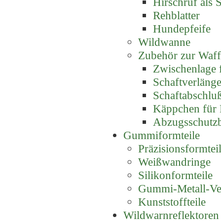
Hirschruf als S
Rehblatter
Hundepfeife
Wildwanne
Zubehör zur Waf
Zwischenlage 
Schaftverlänge
Schaftabschluß
Käppchen für P
Abzugsschutz
Gummiformteile
Präzisionsformte
Weißwandringe
Silikonformteile
Gummi-Metall-Ve
Kunststoffteile
Wildwarnreflektoren