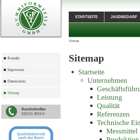
STARTSEITE
JAGDBEDARF
Sitemap
Sitemap
Kontakt
Impressum
Startseite
Unternehmen
Datenschutz
Geschäftsführ
Sitemap
Leistung
Qualität
Kundenhotline
Referenzen
036331 4919-0
Technische Ei
Messmittel
Produktion