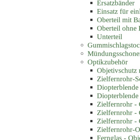
Ersatzbänder
Einsatz für ei
Oberteil mit B
Oberteil ohne
Unterteil
Gummischlagstoc
Mündungsschone
Optikzubehör
Objetivschutz m
Zielfernrohr-
Diopterblende
Diopterblende
Zielfernrohr -
Zielfernrohr -
Zielfernrohr -
Zielfernrohr-O
Fernglas - Obj