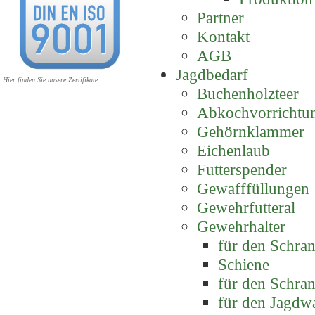
Partner
Kontakt
AGB
Jagdbedarf
Hier finden Sie unsere Zertifikate
Buchenholzteer
Abkochvorrichtu
Gehörnklammer
Eichenlaub
Futterspender
Gewafffüllungen
Gewehrfutteral
Gewehrhalter
für den Schra
Schiene
für den Schra
für den Jagdw