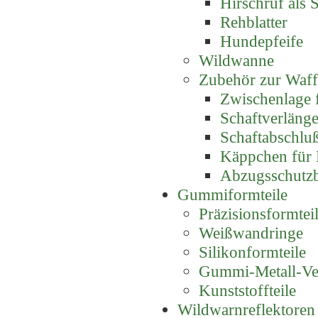
Hirschruf als S
Rehblatter
Hundepfeife
Wildwanne
Zubehör zur Waf
Zwischenlage 
Schaftverlänge
Schaftabschluß
Käppchen für P
Abzugsschutz
Gummiformteile
Präzisionsformte
Weißwandringe
Silikonformteile
Gummi-Metall-Ve
Kunststoffteile
Wildwarnreflektoren