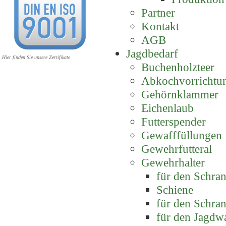
Partner
Kontakt
AGB
Jagdbedarf
Hier finden Sie unsere Zertifikate
Buchenholzteer
Abkochvorrichtu
Gehörnklammer
Eichenlaub
Futterspender
Gewafffüllungen
Gewehrfutteral
Gewehrhalter
für den Schra
Schiene
für den Schra
für den Jagdw