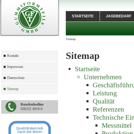
STARTSEITE
JAGDBEDARF
Sitemap
Sitemap
Kontakt
Impressum
Startseite
Unternehmen
Datenschutz
Geschäftsführ
Sitemap
Leistung
Qualität
Kundenhotline
Referenzen
036331 4919-0
Technische Ei
Messmittel
Produktion