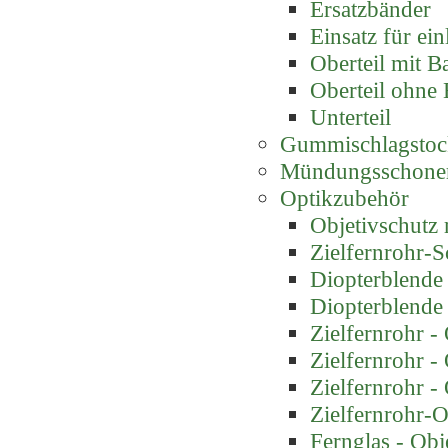
Ersatzbänder
Einsatz für ei
Oberteil mit B
Oberteil ohne
Unterteil
Gummischlagstoc
Mündungsschone
Optikzubehör
Objetivschutz m
Zielfernrohr-
Diopterblende
Diopterblende
Zielfernrohr -
Zielfernrohr -
Zielfernrohr -
Zielfernrohr-O
Fernglas - Obj