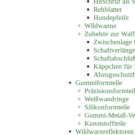
Hirschruf als S
Rehblatter
Hundepfeife
Wildwanne
Zubehör zur Waf
Zwischenlage 
Schaftverlänge
Schaftabschluß
Käppchen für P
Abzugsschutz
Gummiformteile
Präzisionsformte
Weißwandringe
Silikonformteile
Gummi-Metall-Ve
Kunststoffteile
Wildwarnreflektoren