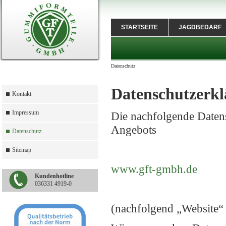
STARTSEITE
JAGDBEDARF
Datenschutz
Datenschutzerk
Kontakt
Impressum
Die nachfolgende Datens
Angebots
Datenschutz
Sitemap
www.gft-gmbh.de
Kundenhotline
036331 4919-0
(nachfolgend „Website“ 