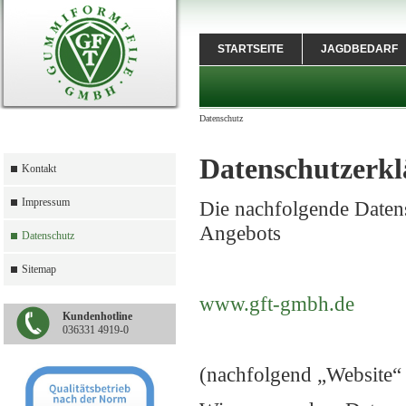
STARTSEITE
JAGDBEDARF
Datenschutz
Datenschutzerk
Kontakt
Impressum
Die nachfolgende Datens
Angebots
Datenschutz
Sitemap
www.gft-gmbh.de
Kundenhotline
036331 4919-0
(nachfolgend „Website“ 