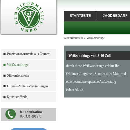
STARTSEITE
JAGDBEDARF
Gummiformteile
>
Weißwandringe
Präzisionsformteile aus Gummi
Weißwndringe von 8-16 Zoll
Weißwandringe
durch diese Weißwandringe erfährt Ihr
Oldtimer,Jungtimer, Scooter oder Motorrad
Silikonformteile
eine besondere optische Aufwertung
Gummi-Metall-Verbindungen
(ohne ABE)
Kunststoffteile
Kundenhotline
036331 4919-0