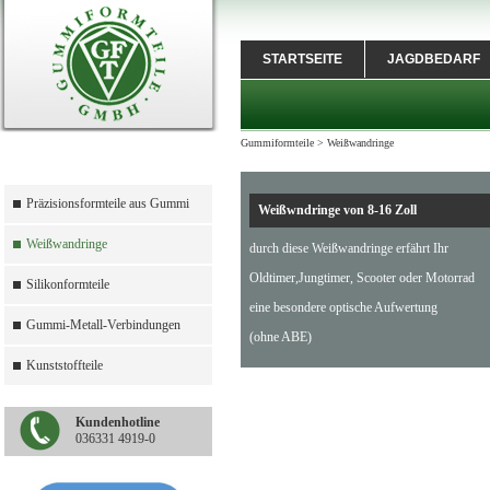
STARTSEITE
JAGDBEDARF
Gummiformteile
>
Weißwandringe
Präzisionsformteile aus Gummi
Weißwndringe von 8-16 Zoll
Weißwandringe
durch diese Weißwandringe erfährt Ihr
Oldtimer,Jungtimer, Scooter oder Motorrad
Silikonformteile
eine besondere optische Aufwertung
Gummi-Metall-Verbindungen
(ohne ABE)
Kunststoffteile
Kundenhotline
036331 4919-0