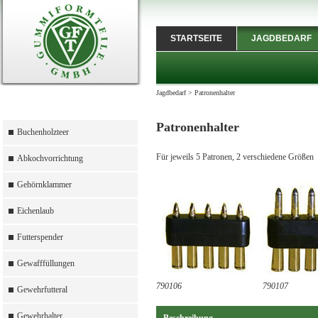
STARTSEITE
JAGDBEDARF
Jagdbedarf
>
Patronenhalter
Patronenhalter
Buchenholzteer
Für jeweils 5 Patronen, 2 verschiedene Größ
Abkochvorrichtung
Gehörnklammer
Eichenlaub
Futterspender
Gewafffüllungen
790106
790107
Gewehrfutteral
Gewehrhalter