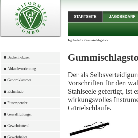
STARTSEITE
JAGDBEDARF
Jagdbedarf
>
Gummischlagstock
Gummischlagst
Buchenholzteer
Abkochvorrichtung
Der als Selbsverteidigu
Gehörnklammer
Vorschriften für den w
Stahlseele gefertigt, is
Eichenlaub
wirkungsvolles Instrume
Futterspender
Gürtelschlaufe.
Gewafffüllungen
Gewehrfutteral
Gewehrhalter