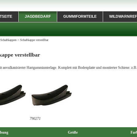
TSEITE
JAGDBEDARF
GUMMIFORMTEILE
WILDWARNREF
>
Schaftkappen
>
Schaftkappe verstellbar
kappe verstellbar
t anvulkanisierter Hartgummiunterlage. Komplett mit Bodenplatte und montierter Schiene. z.B
790271
ibung
Größe
Far