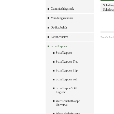
Schaftkap
Gummischlagstock
Schaftkap
Mündungsschoner
Optikzubehör
Patronenhalter
Erstellt durc
Schaftkappen
Schaftkappen
Schaftkappen Trap
Schaftkappen Slip
Schaftkappen voll
Schaftkappe "Old
English"
Wechselschaftkappe
Universal
Wechselschaftkappe