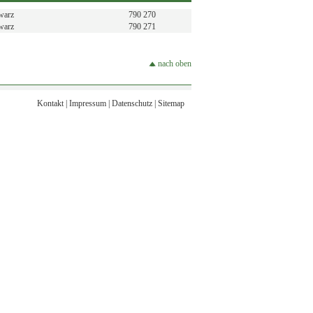
warz
790 270
warz
790 271
nach oben
Kontakt
|
Impressum
|
Datenschutz
|
Sitemap