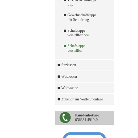
Slip
Gewehrschaftkappe
mit Schnürung
Schaftkappe
verstellbar neu
Schaftkappe
verstellbar
Sitzkissen
Wildlocker
Wildwanne
Zubehör zur Waffenmontage
Kundenhotline
036331 4919-0