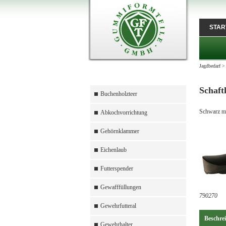
STAR
Jagdbedarf
Schaft
Buchenholzteer
Schwarz mi
Abkochvorrichtung
Gehörnklammer
Eichenlaub
Futterspender
Gewafffüllungen
790270
Gewehrfutteral
Beschre
Gewehrhalter