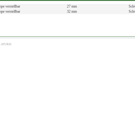
pe verstellbar
27 mm
Sch
pe verstellbar
32 mm
Sch
h
ATURIS.