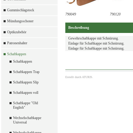
Gummischlagstock
790049
790120
Mündungsschoner
Beschreibung
Optikzubehör
Gewehrschaftkappe mit Schnürung.
Patronenhalter
Einlage für Schaftkappe mit Schnürung.
Einlage für Schaftkappe mit Schnürung.
Schaftkappen
Schaftkappen
Schaftkappen Trap
Erstellt durch
ATURIS.
Schaftkappen Slip
Schaftkappen voll
Schaftkappe "Old
English"
Wechselschaftkappe
Universal
Wechselschaftkappe