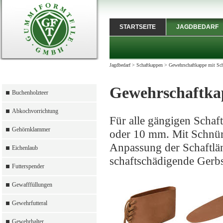
STARTSEITE
JAGDBEDARF
Jagdbedarf
>
Schaftkappen
>
Gewehrschaftkappe mit Sc
Gewehrschaftka
Buchenholzteer
Abkochvorrichtung
Für alle gängigen Scha
Gehörnklammer
oder 10 mm. Mit Schnü
Anpassung der Schaftlän
Eichenlaub
schaftschädigende Gerbsä
Futterspender
Gewafffüllungen
Gewehrfutteral
Gewehrhalter