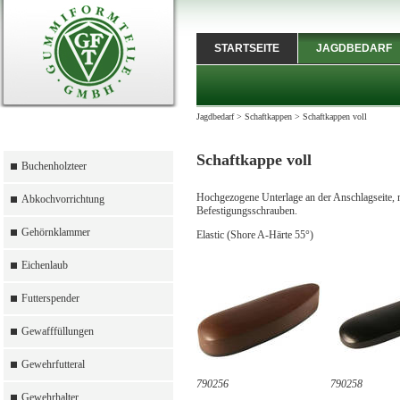
STARTSEITE
JAGDBEDARF
Jagdbedarf
>
Schaftkappen
>
Schaftkappen voll
Schaftkappe voll
Buchenholzteer
Hochgezogene Unterlage an der Anschlagseite, 
Abkochvorrichtung
Befestigungsschrauben.
Gehörnklammer
Elastic (Shore A-Härte 55°)
Eichenlaub
Futterspender
Gewafffüllungen
Gewehrfutteral
790256
790258
Gewehrhalter