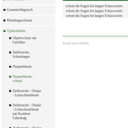
schont die Augen bei langen Schussserien
Gummischlagstock
schont die Augen bei langen Schussserien
schont die Augen bei langen Schussserien
Mündungsschoner
Optikzubehör
Objetivschutz mit
Farbfilter
Erstellt durch
ATURIS.
Zielfernrohr-
Schutzkappe
Diopterblende
Diopterblende -
schmal
Zielfernrohr - Okular
- Lichtschutzblende
Zielfernrohr - Okular
- Lichtschutzblende
mit flexiblem
Faltenbalg