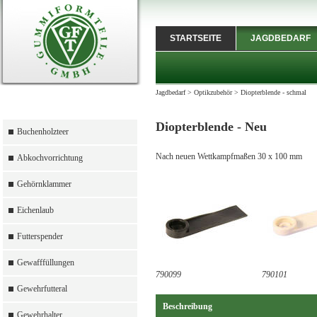
STARTSEITE
JAGDBEDARF
Jagdbedarf
>
Optikzubehör
>
Diopterblende - schmal
Diopterblende - Neu
Buchenholzteer
Nach neuen Wettkampfmaßen 30 x 100 mm
Abkochvorrichtung
Gehörnklammer
Eichenlaub
Futterspender
Gewafffüllungen
790099
790101
Gewehrfutteral
Beschreibung
Gewehrhalter